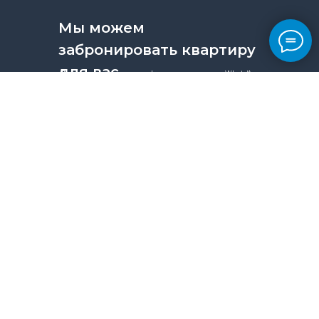
Мы можем
забронировать квартиру
для вас
Позвоните по номеру телефона или напишите в Whats’App:
+ 7 (925) 330-98-09
WhatsApp
Главная
Вопрос-ответ
Промокод
Отзывы
Блог
Каталог
Карта квартир
Сотрудничество
Почасовая аренда
Конфиденциальность
Мы Вконтакте
Мы в Инстаграме