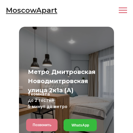
MoscowApart
Метро Дмитровская
Новодмитровская
улица 2к1а (А)
1 комната
до 2 гостей
5 минут до метро
Позвонить
WhatsApp