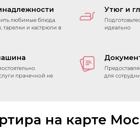
инадлежности
Утюг и г
вить любимые блюда.
Подготовьтес
 тарелки и кастрюли в
идеально
машина
Докумен
остоятельно.
Предоставля
слуги прачечной не
для сотрудн
ртира на карте Мо