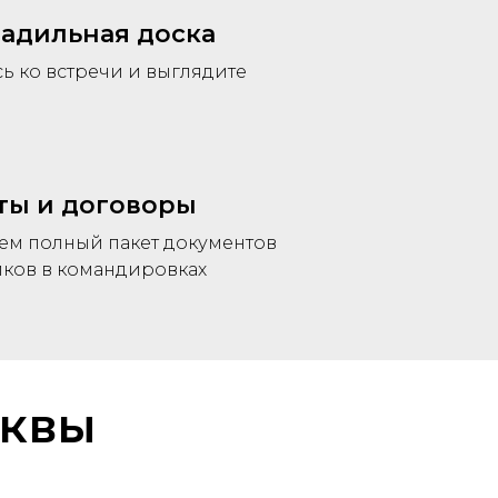
ладильная доска
ь ко встречи и выглядите
ты и договоры
ем полный пакет документов
иков в командировках
сквы