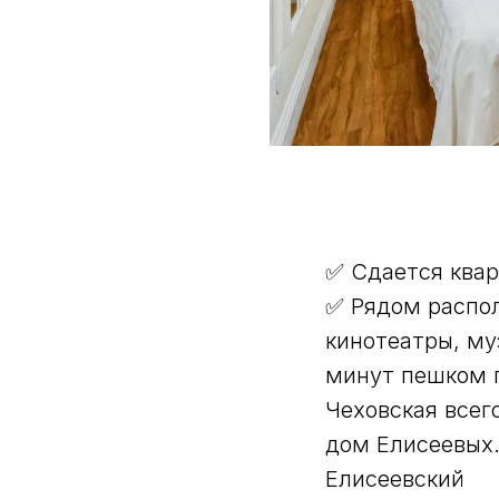
✅ Сдается квар
✅ Рядом распол
кинотеатры, му
минут пешком п
Чеховская всег
дом Елисеевых.
Елисеевский