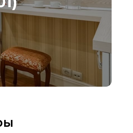
01)
ры