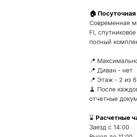
🏠 Посуточная
Современная ме
FI, спутниковое
полный комплек
📍 Максимально
📍 Диван - нет
📍 Этаж - 2 из 6
🧹 После каждо
отчетные доку
⌛
Расчетные ч
Заезд с 14:00
Выезд до 11:00