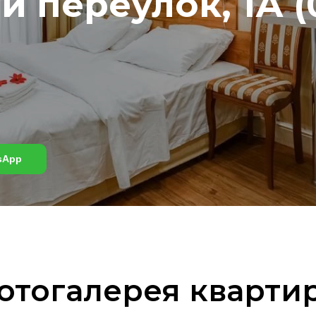
 переулок, 1А (
sApp
отогалерея кварти