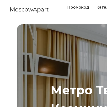
Промокод
Ката
MoscowApart
Метро Т