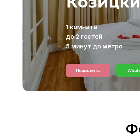
Козицкий
1 комната
до 2 гостей
5 минут до метро
Позвонить
What
Ф