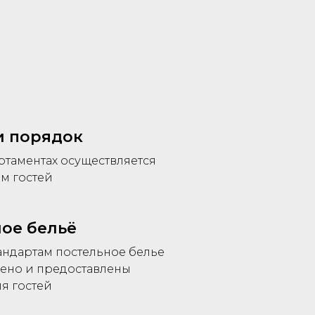
и порядок
ртаментах осуществляется
м гостей
ое бельё
андартам постельное белье
лено и предоставлены
я гостей