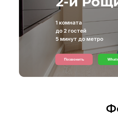
2-й Рощи
1 комната
до 2 гостей
5 минут до метро
Позвонить
What
Ф