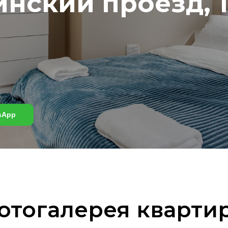
нский проезд, 1
sApp
отогалерея кварти