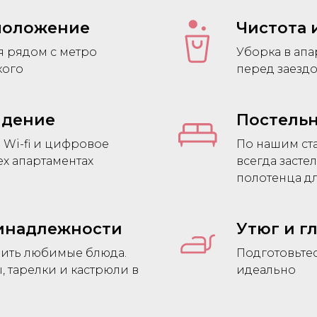
положение
Чистота 
я рядом с метро
Уборка в апа
кого
перед заездо
видение
Постельн
Wi-fi и цифровое
По нашим ст
ех апартаментах
всегда засте
полотенца дл
инадлежности
Утюг и г
вить любимые блюда.
Подготовьтес
 тарелки и кастрюли в
идеально