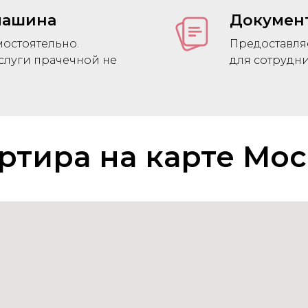
машина
Докумен
остоятельно.
Предоставля
слуги прачечной не
для сотрудн
ртира на карте Мо