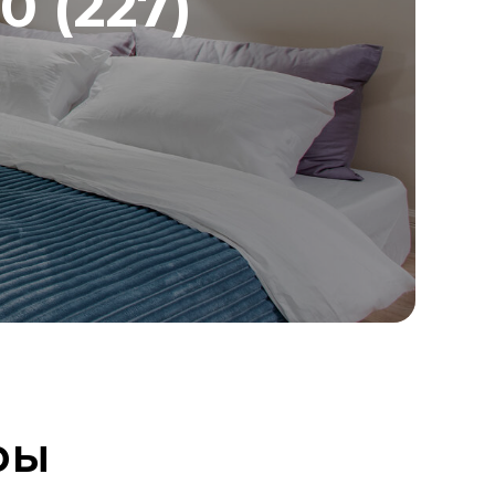
0 (227)
ры