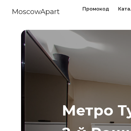
Промокод
Ката
MoscowApart
Метро Т