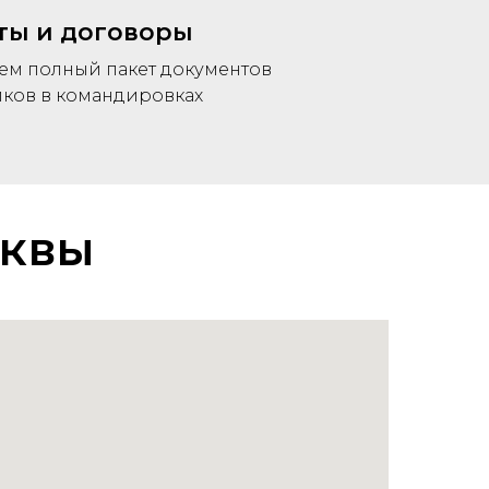
ты и договоры
ем полный пакет документов
иков в командировках
сквы